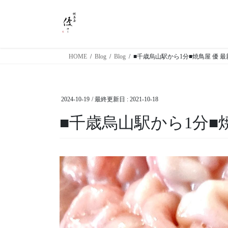
コ
ナ
ン
ビ
テ
ゲ
ン
ー
ツ
シ
HOME
Blog
Blog
■千歳烏山駅から1分■焼鳥屋 優 
に
ョ
移
ン
動
に
2024-10-19
/ 最終更新日 :
2021-10-18
移
動
■千歳烏山駅から1分■