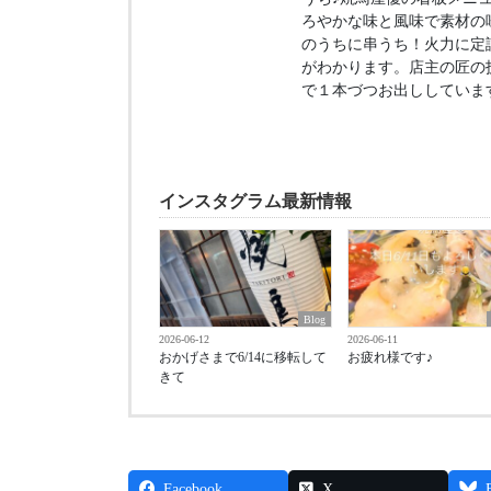
ろやかな味と風味で素材の
のうちに串うち！火力に定
がわかります。店主の匠の
で１本づつお出ししていま
インスタグラム最新情報
Blog
2026-06-12
2026-06-11
おかげさまで6/14に移転して
お疲れ様です♪
きて
Facebook
X