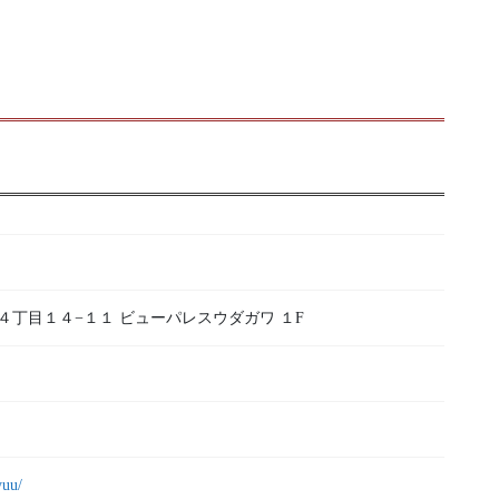
烏山４丁目１４−１１ ビューパレスウダガワ １F
yuu/