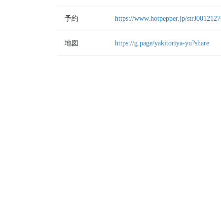
予約
https://www.hotpepper.jp/strJ0012127
地図
https://g.page/yakitoriya-yu?share