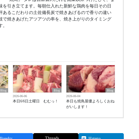
味を引き立てます。毎朝仕入れた新鮮な鶏肉を毎日その日
評あるこだわりの土佐備長炭で焼きあげるので香りの違い
技で焼きあげたアツアツの串を、焼き上がりのタイミング
す。
Blog
Blog
Blog
2026-06-06
2026-06-04
本日6/6日土曜日 むむっ！
本日も焼鳥屋優よろしくおね
がいします！
Threads
Bluesky
Hatena