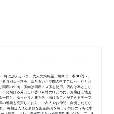
一軒に加えるべき、大人の焼鳥屋。焼鳥は一本200円～。
げる特別な一本を、落ち着いた空間の中でごゆっくりとお
な国産の生肉、豚肉は国産メス豚を使用。店内は凛としな
、串の焼ける芳ばしい香りも肴のひとつに。お席は心地よ
ター席と、ゆったりと腰を落ち着けることができるテーブ
酒の種類も充実しており、ご友人やお仲間に自慢したくな
す。 毎朝仕入れた新鮮な国産鶏肉を毎日その日のうちに串
ュー『焼鳥』 タレは自家製のたれを開業以来つけたして、ま