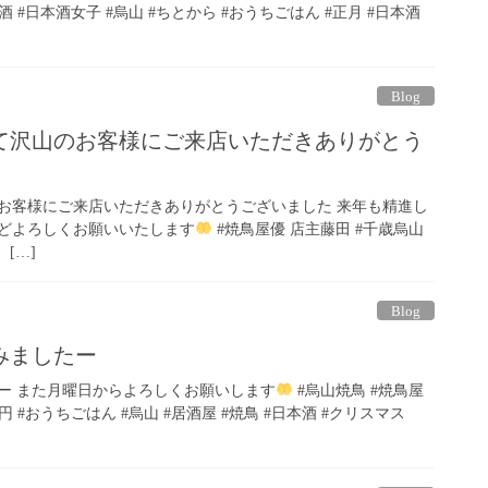
本酒 #日本酒女子 #烏山 #ちとから #おうちごはん #正月 #日本酒
Blog
して沢山のお客様にご来店いただきありがとう
のお客様にご来店いただきありがとうございました 来年も精進し
どよろしくお願いいたします
#焼鳥屋優 店主藤田 #千歳烏山
 […]
Blog
みましたー
ー また月曜日からよろしくお願いします
#烏山焼鳥 #焼鳥屋
0円 #おうちごはん #烏山 #居酒屋 #焼鳥 #日本酒 #クリスマス