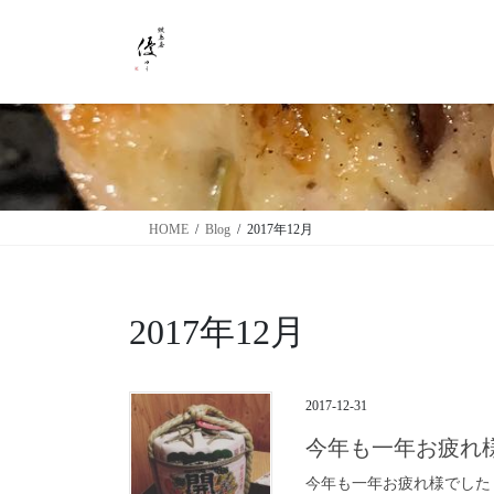
コ
ナ
ン
ビ
テ
ゲ
ン
ー
ツ
シ
に
ョ
移
ン
動
に
移
HOME
Blog
2017年12月
動
2017年12月
2017-12-31
今年も一年お疲れ
今年も一年お疲れ様でした