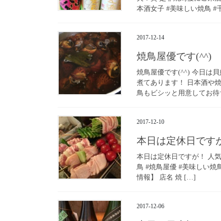
本酒女子 #美味しい焼鳥 #千
2017-12-14
焼鳥屋優です(^^)
焼鳥屋優です(^^) 今日
煮てあります！ 日本酒や
鳥もビシッと用意してお待ちし
2017-12-10
本日は定休日です
本日は定休日ですが！ 人
鳥 #焼鳥屋優 #美味しい焼鳥
情報】 店名 焼 […]
2017-12-06