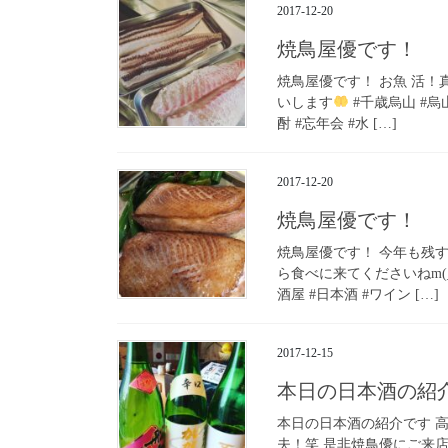
2017-12-20
焼鳥屋優です！
焼鳥屋優です！ お魚 活
いします
#千歳烏山 #烏山
酎 #忘年会 #水 […]
2017-12-20
焼鳥屋優です！
焼鳥屋優です！ 今年も残
ら食べに来てくださいねm(
酒屋 #日本酒 #ワイン […]
2017-12-15
本日の日本酒の紹
本日の日本酒の紹介です 高
夫！笑 是非焼鳥優にご来店