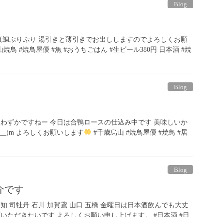
Blog
！真鯛ぷりぷり 湯引きと薄引きでお出ししますのでよろしくお願
焼鳥 #焼鳥屋優 #魚 #おうちごはん #生ビール380円 日本酒 #焼
Blog
すわずかですねー 今日は合鴨ロースの仕込み中です 美味しいか
__)m よろしくお願いします
#千歳烏山 #焼鳥屋優 #焼鳥 #居
Blog
介です
知 司牡丹 石川 加賀鳶 山口 五橋 金曜日は日本酒飲んでも大丈
いただきたいです よろしくお願い申し上げます。 #日本酒 #日