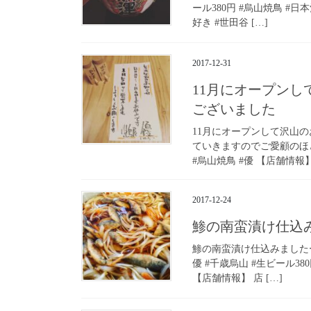
ール380円 #烏山焼鳥 #日
好き #世田谷 […]
2017-12-31
11月にオープン
ございました
11月にオープンして沢山
ていきますのでご愛顧のほ
#烏山焼鳥 #優 【店舗情報】
2017-12-24
鯵の南蛮漬け仕込
鯵の南蛮漬け仕込みました
優 #千歳烏山 #生ビール38
【店舗情報】 店 […]