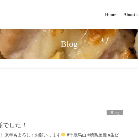
Home
About 
Blog
Blog
様でした！
！ 来年もよろしくお願いします
#千歳烏山 #焼鳥屋優 #生ビ