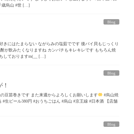
歳烏山 #世 […]
Blog
は貝好きにはたまらない ながらみの塩茹でです 後バイ貝もじっくり
焼酎が飲みたくなりますね カンパチもキレキレです もちろん焼
ておりますm(__ […]
Blog
が！
気の豆苗巻きです また来週からよろしくお願いします
#烏山焼
 #生ビール380円 #おうちごはん #烏山 #京王線 #日本酒 【店舗
Blog