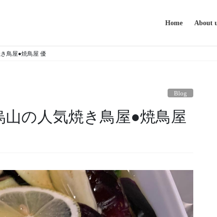
Home
About 
き鳥屋●焼鳥屋 優
Blog
烏山の人気焼き鳥屋●焼鳥屋