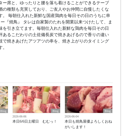
ター席と、ゆったりと腰を落ち着けることができるテーブ
酒の種類も充実しており、ご友人やお仲間に自慢したくな
す。 毎朝仕入れた新鮮な国産鶏肉を毎日その日のうちに串
ュー『焼鳥』 タレは自家製のたれを開業以来つけたして、ま
味を引き立てます。毎朝仕入れた新鮮な鶏肉を毎日その日
評あるこだわりの土佐備長炭で焼きあげるので香りの違い
技で焼きあげたアツアツの串を、焼き上がりのタイミング
す。
Blog
Blog
Blog
2026-06-06
2026-06-04
本日6/6日土曜日 むむっ！
本日も焼鳥屋優よろしくおね
がいします！