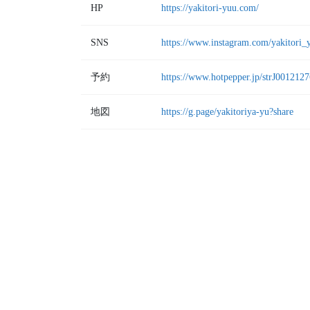
HP
https://yakitori-yuu.com/
SNS
https://www.instagram.com/yakitori_
予約
https://www.hotpepper.jp/strJ0012127
地図
https://g.page/yakitoriya-yu?share