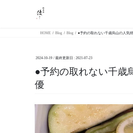
コ
ナ
ン
ビ
テ
ゲ
ン
ー
ツ
シ
HOME
Blog
Blog
●予約の取れない千歳烏山の人気焼
に
ョ
移
ン
動
に
2024-10-19
/ 最終更新日 :
2021-07-23
移
動
●予約の取れない千歳
優