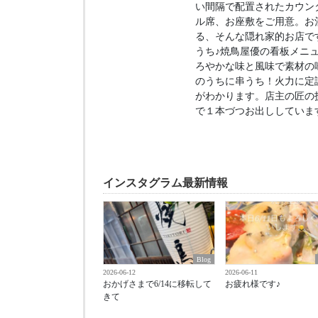
い間隔で配置されたカウン
ル席、お座敷をご用意。お
る、そんな隠れ家的お店で
うち♪焼鳥屋優の看板メニ
ろやかな味と風味で素材の
のうちに串うち！火力に定
がわかります。店主の匠の
で１本づつお出ししていま
インスタグラム最新情報
Blog
2026-06-12
2026-06-11
おかげさまで6/14に移転して
お疲れ様です♪
きて