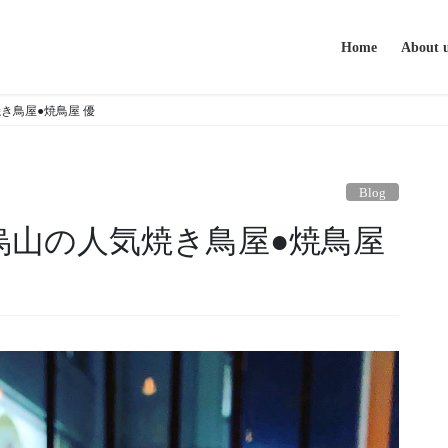
Home
About 
き鳥屋●焼鳥屋 優
Blog
烏山の人気焼き鳥屋●焼鳥屋