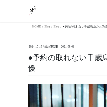
コ
ナ
ン
ビ
テ
ゲ
ン
ー
ツ
シ
HOME
Blog
Blog
●予約の取れない千歳烏山の人気焼
に
ョ
移
ン
動
に
2024-10-19
/ 最終更新日 :
2021-08-01
移
動
●予約の取れない千歳
優