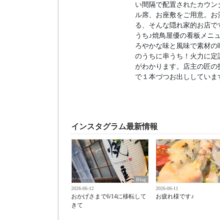
い間隔で配置されたカウン
ル席、お座敷をご用意。お
る、そんな隠れ家的お店で
うち♪焼鳥屋優の看板メニ
ろやかな味と風味で素材の
のうちに串うち！火力に定
がわかります。店主の匠の
で１本づつお出ししていま
インスタグラム最新情報
Blog
2026-06-12
2026-06-11
おかげさまで6/14に移転して
お疲れ様です♪
きて