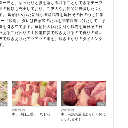
ター席と、ゆったりと腰を落ち着けることができるテーブ
酒の種類も充実しており、ご友人やお仲間に自慢したくな
す。 毎朝仕入れた新鮮な国産鶏肉を毎日その日のうちに串
ュー『焼鳥』 タレは自家製のたれを開業以来つけたして、ま
味を引き立てます。毎朝仕入れた新鮮な鶏肉を毎日その日
評あるこだわりの土佐備長炭で焼きあげるので香りの違い
技で焼きあげたアツアツの串を、焼き上がりのタイミング
す。
Blog
Blog
Blog
2026-06-06
2026-06-04
本日6/6日土曜日 むむっ！
本日も焼鳥屋優よろしくおね
がいします！