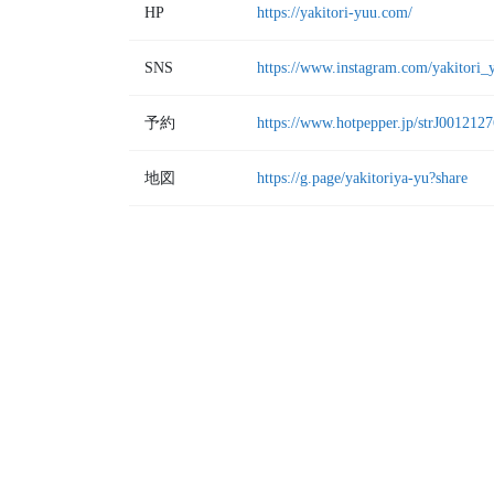
HP
https://yakitori-yuu.com/
SNS
https://www.instagram.com/yakitori_
予約
https://www.hotpepper.jp/strJ0012127
地図
https://g.page/yakitoriya-yu?share