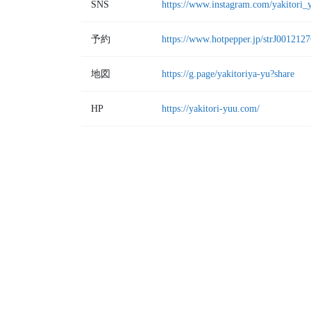
SNS
https://www.instagram.com/yakitori_
予約
https://www.hotpepper.jp/strJ0012127
地図
https://g.page/yakitoriya-yu?share
HP
https://yakitori-yuu.com/