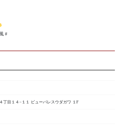
風 #
烏山４丁目１４−１１ ビューパレスウダガワ １F