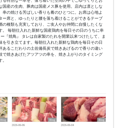
げる特別な一本を、落ち着いた空間の中でごゆっくりとお
な国産の生肉、豚肉は国産メス豚を使用。店内は凛としな
、串の焼ける芳ばしい香りも肴のひとつに。お席は心地よ
ター席と、ゆったりと腰を落ち着けることができるテーブ
酒の種類も充実しており、ご友人やお仲間に自慢したくな
す。 毎朝仕入れた新鮮な国産鶏肉を毎日その日のうちに串
ュー『焼鳥』 タレは自家製のたれを開業以来つけたして、ま
味を引き立てます。毎朝仕入れた新鮮な鶏肉を毎日その日
評あるこだわりの土佐備長炭で焼きあげるので香りの違い
技で焼きあげたアツアツの串を、焼き上がりのタイミング
す。
Blog
Blog
Blog
2026-06-06
2026-06-04