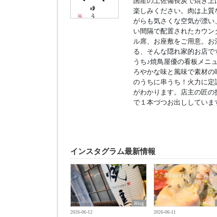
国産の土佐備長炭で焼き上
楽しみください。肉は上質
がらも気さくな空気が漂い
い間隔で配置されたカウン
ル席、お座敷をご用意。お
る、そんな隠れ家的お店で
うち♪焼鳥屋優の看板メニ
ろやかな味と風味で素材の
のうちに串うち！火力に定
がわかります。店主の匠の
で１本づつお出ししていま
インスタグラム最新情報
Blog
2026-06-12
2026-06-11