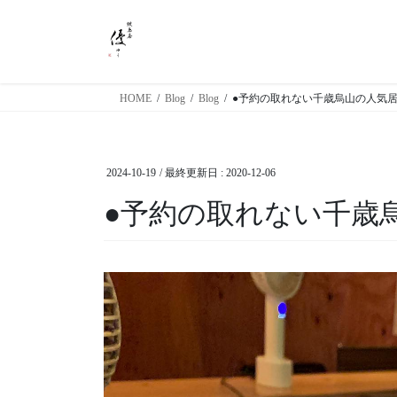
コ
ナ
ン
ビ
テ
ゲ
ン
ー
ツ
シ
HOME
Blog
Blog
●予約の取れない千歳烏山の人気居
に
ョ
移
ン
動
に
2024-10-19
/ 最終更新日 :
2020-12-06
移
動
●予約の取れない千歳