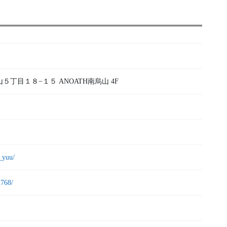
山５丁目１８−１５ ANOATH南烏山 4F
_yuu/
2768/