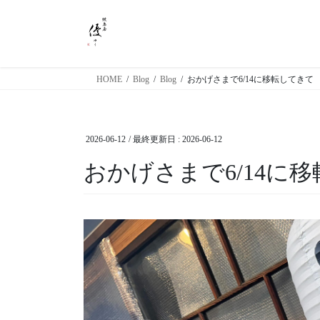
コ
ナ
ン
ビ
テ
ゲ
ン
ー
ツ
シ
HOME
Blog
Blog
おかげさまで6/14に移転してきて
に
ョ
移
ン
動
に
2026-06-12
/ 最終更新日 :
2026-06-12
移
動
おかげさまで6/14に