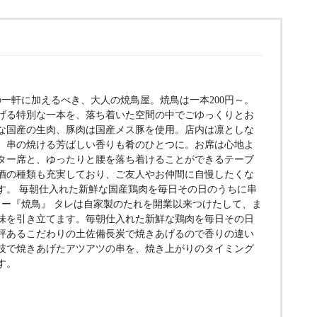
一軒に加えるべき、大人の焼鳥屋。焼鳥は一本200円～。
げる特別な一本を、落ち着いた空間の中でごゆっくりとお
な国産の生肉、豚肉は国産メス豚を使用。店内は凛としな
、串の焼ける芳ばしい香りも肴のひとつに。お席は心地よ
ター席と、ゆったりと腰を落ち着けることができるテーブ
酒の種類も充実しており、ご友人やお仲間に自慢したくな
す。 毎朝仕入れた新鮮な国産鶏肉を毎日その日のうちに串
ュー『焼鳥』 タレは自家製のたれを開業以来つけたして、ま
味を引き立てます。毎朝仕入れた新鮮な鶏肉を毎日その日
評あるこだわりの土佐備長炭で焼きあげるので香りの違い
技で焼きあげたアツアツの串を、焼き上がりのタイミング
す。