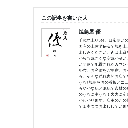
この記事を書いた人
焼鳥屋 優
千歳烏山駅6分。日常使いの
国産の土佐備長炭で焼き上
楽しみください。肉は上質
がらも気さくな空気が漂い
い間隔で配置されたカウン
ル席、お座敷をご用意。お
る、そんな隠れ家的お店で
うち♪焼鳥屋優の看板メニ
ろやかな味と風味で素材の
のうちに串うち！火力に定
がわかります。店主の匠の
で１本づつお出ししていま