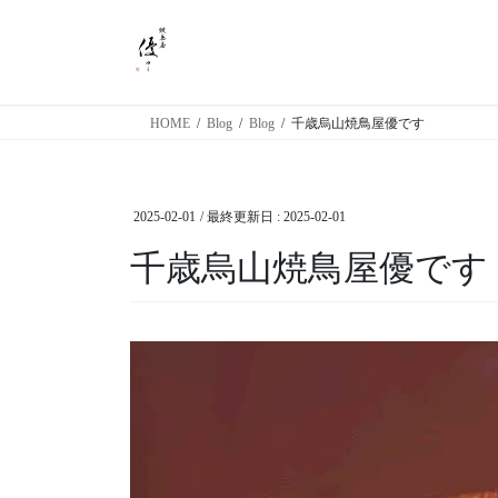
コ
ナ
ン
ビ
テ
ゲ
ン
ー
ツ
シ
HOME
Blog
Blog
千歳烏山焼鳥屋優です
に
ョ
移
ン
動
に
2025-02-01
/ 最終更新日 :
2025-02-01
移
動
千歳烏山焼鳥屋優です