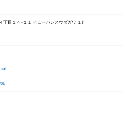
烏山４丁目１４−１１ ビューパレスウダガワ １F
yuu/
68/