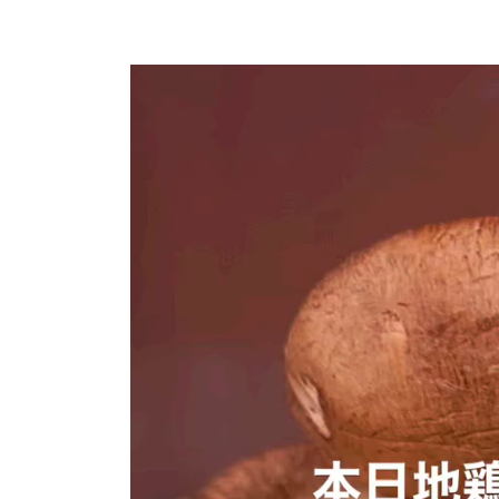
動
画
プ
レ
ー
ヤ
ー