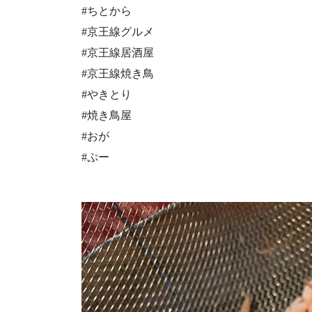
#ちとから
#京王線グルメ
#京王線居酒屋
#京王線焼き鳥
#やきとり
#焼き鳥屋
#おが
#ぷー