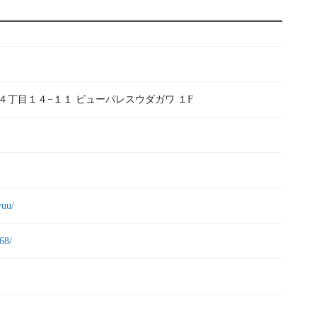
烏山４丁目１４−１１ ビューパレスウダガワ １F
yuu/
68/