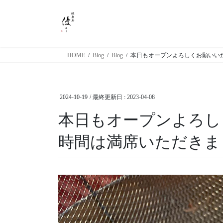
コ
ナ
ン
ビ
テ
ゲ
ン
ー
ツ
シ
HOME
Blog
Blog
本日もオープンよろしくお願いいた
に
ョ
移
ン
動
に
2024-10-19
/ 最終更新日 :
2023-04-08
移
動
本日もオープンよろし
時間は満席いただきま