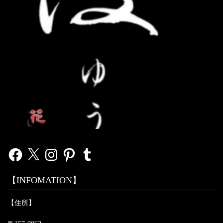
Facebook
X
Instagram
Pinterest
Tumblr
【INFOMATION】
【住所】